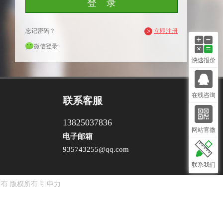
忘记密码？
>
立即注册
微信登录
快速报价
在线咨询
联系客服
13825037836
网站官微
电子邮箱
935743255@qq.com
联系我们
有 版权所有
引申力