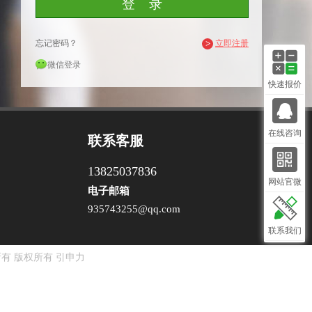
忘记密码？
>
立即注册
微信登录
快速报价
在线咨询
联系客服
13825037836
网站官微
电子邮箱
935743255@qq.com
联系我们
有 版权所有
引申力